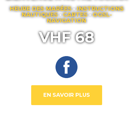
HEURE DES MARÉES
•
INSTRUCTIONS
NAUTIQUES
•
CARTES
•
OGSL-
NAVIGATION
VHF 68
EN SAVOIR PLUS