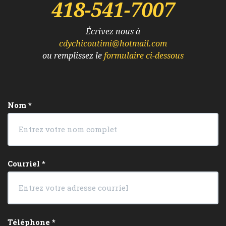
418-541-7007
Écrivez nous à
cdychicoutimi@hotmail.com
ou remplissez le
formulaire ci-dessous
Nom
*
Courriel
*
Téléphone
*